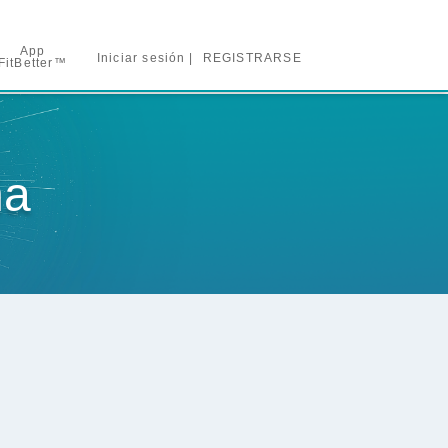
App
Iniciar sesión
REGISTRARSE
FitBetter™
ña